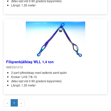
(Max last vid 0-90 graders toppvinkel)
Längd: 1,35 meter
Filigranbjälklag WLL 1,4 ton
9MF2S1010
2 part lyftredskap med lastkrok samt spärr
Krokar: LHS 7/8-10
(Max last vid 0-90 graders toppvinkel)
Längd: 1,35 meter
«
1
»