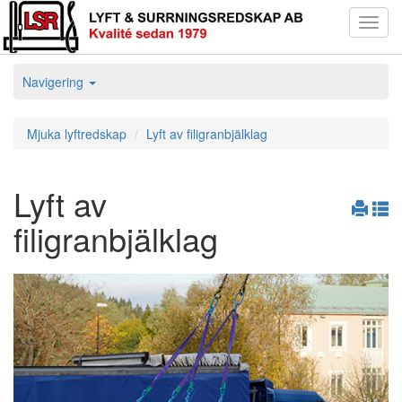
Toggl
navig
Navigering
Mjuka lyftredskap
Lyft av filigranbjälklag
Lyft av
filigranbjälklag