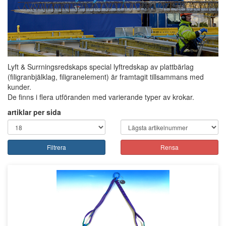
Lyft & Surrningsredskaps special lyftredskap av plattbärlag
(filigranbjälklag, filigranelement) är framtagit tillsammans med
kunder.
De finns i flera utföranden med varierande typer av krokar.
artiklar per sida
Filtrera
Rensa