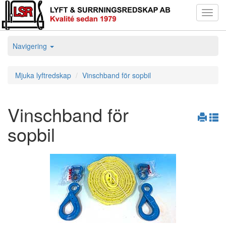
Toggl
navig
Navigering
Mjuka lyftredskap
Vinschband för sopbil
Vinschband för
sopbil