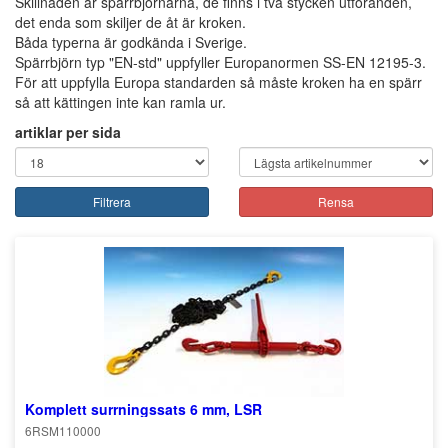
Skillnaden är spärrbjörnarna, de finns i två stycken utföranden,
det enda som skiljer de åt är kroken.
Båda typerna är godkända i Sverige.
Spärrbjörn typ "EN-std" uppfyller Europanormen SS-EN 12195-3.
För att uppfylla Europa standarden så måste kroken ha en spärr
så att kättingen inte kan ramla ur.
artiklar per sida
Filtrera
Rensa
Komplett surrningssats 6 mm, LSR
6RSM110000