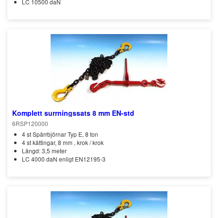
LC 10500 daN
Komplett surrningssats 8 mm EN-std
6RSP120000
4 st Spärrbjörnar Typ E, 8 ton
4 st kättingar, 8 mm , krok / krok
Längd: 3,5 meter
LC 4000 daN enligt EN12195-3