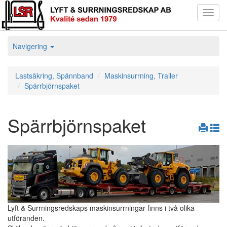
Toggl
navig
Navigering
Lastsäkring, Spännband
Maskinsurrning, Trailer
Spärrbjörnspaket
Spärrbjörnspaket
Lyft & Surrningsredskaps maskinsurrningar finns i två olika
utföranden.