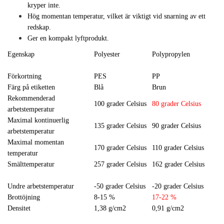
kryper inte.
Hög momentan temperatur, vilket är viktigt vid snarning av ett
redskap.
Ger en kompakt lyftprodukt.
Egenskap
Polyester
Polypropylen
Förkortning
PES
PP
Färg på etiketten
Blå
Brun
Rekommenderad
100 grader Celsius
80 grader Celsius
arbetstemperatur
Maximal kontinuerlig
135 grader Celsius
90 grader Celsius
arbetstemperatur
Maximal momentan
170 grader Celsius
110 grader Celsius
temperatur
Smälttemperatur
257 grader Celsius
162 grader Celsius
Undre arbetstemperatur
-50 grader Celsius
-20 grader Celsius
Brottöjning
8-15 %
17-22 %
Densitet
1,38 g/cm2
0,91 g/cm2