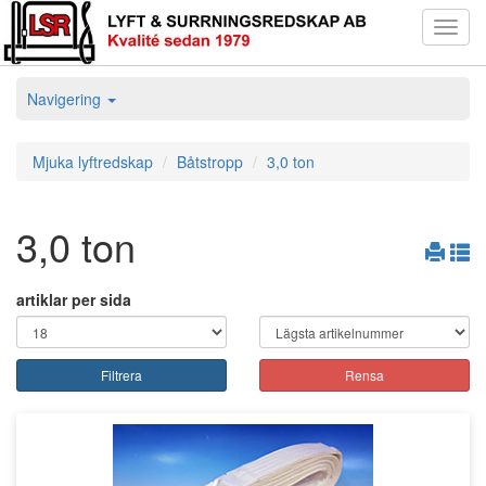
Toggl
navig
Navigering
Mjuka lyftredskap
Båtstropp
3,0 ton
3,0 ton
artiklar per sida
Filtrera
Rensa