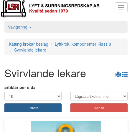
Toggl
navig
Navigering
Kätting krokar beslag
Lyftkrok, komponenter Klass 8
Svirvlande lekare
Svirvlande lekare
artiklar per sida
Filtrera
Rensa