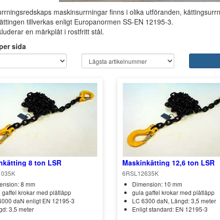
urrningsredskaps maskinsurrningar finns i olika utföranden, kättingsurr
ttingen tillverkas enligt Europanormen SS-EN 12195-3.
luderar en märkplåt i rostfritt stål.
 per sida
nkätting 8 ton LSR
Maskinkätting 12,6 ton LSR
1035K
6RSL12635K
ension: 8 mm
Dimension: 10 mm
 gaffel krokar med plåtläpp
gula gaffel krokar med plåtläpp
4000 daN enligt EN 12195-3
LC 6300 daN, Längd: 3,5 meter
d: 3,5 meter
Enligt standard: EN 12195-3