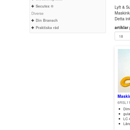
Secutex ®
Lyft & S
Maskinkä
Diverse
Detta ink
Din Bransch
artiklar
Praktiska råd
Maski
6RSL1
Dim
gula
LC 
Läng