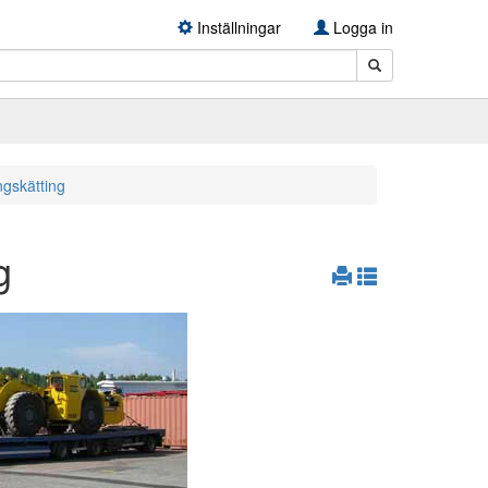
Inställningar
Logga in
ngskätting
g