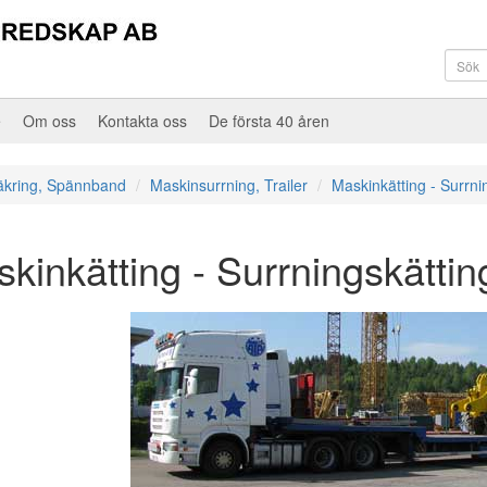
e
Om oss
Kontakta oss
De första 40 åren
äkring, Spännband
Maskinsurrning, Trailer
Maskinkätting - Surrni
kinkätting - Surrningskättin