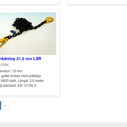
kätting 21,2 ton LSR
1035K
ension: 13 mm
 gaffel krokar med plåtläpp
10600 daN, Längd: 3,5 meter
gt stardard: EN 12195-3
»