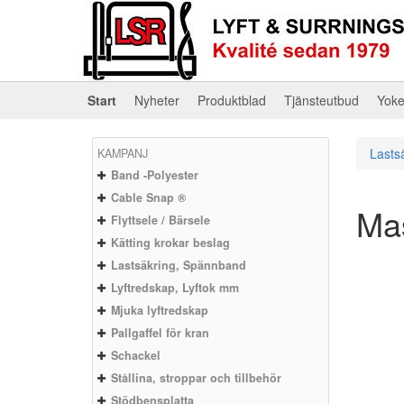
Start
Nyheter
Produktblad
Tjänsteutbud
Yok
Lasts
KAMPANJ
Band -Polyester
Cable Snap ®
Mas
Flyttsele / Bärsele
Kätting krokar beslag
Lastsäkring, Spännband
Lyftredskap, Lyftok mm
Mjuka lyftredskap
Pallgaffel för kran
Schackel
Stållina, stroppar och tillbehör
Stödbensplatta