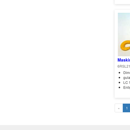
Maskin
6RSL2
Dim
gula
LC 
Enli
«
1