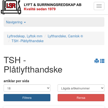
Toggl
navig
Navigering
Lyftredskap, Lyftok mm
Lyfthandske, Camlok ®
TSH -Plåtlyfthandske
TSH -
Plåtlyfthandske
artiklar per sida
Filtrera
Rensa