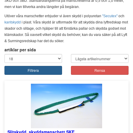
SKD och SBD. Standardlängderna på manschetterna är 0,5 och 1,0 meter,
men vi kan tillverka andra längder på begäran.
Utöver våra manschetter erbjuder vi även skydd i polyuretan
"Secutex"
och
kantskydd
i plast. Våra skydd är utformade för att skydda dina lyftredskap mot
skador och slitage, och hjälper till att förstärka pallar och skydda godset mot
klämskador. Så oavsett vilket skydd du behöver, kan du vara säker på att Lyft
& Surrningsredskap har det du söker.
artiklar per sida
Filtrera
Rensa
Slitskydd, skyddsmanschett SKE