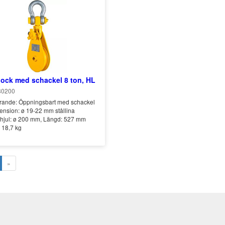
lock med schackel 8 ton, HL
80200
örande: Öppningsbart med schackel
nsion: ø 19-22 mm stållina
vhjul: ø 200 mm, Längd: 527 mm
: 18,7 kg
»