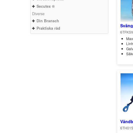
Secutex ®
Diverse
Din Bransch
Sväng
Praktiska råd
6TFKS
Max
Linh
Galv
Säke
Vändb
6TH015