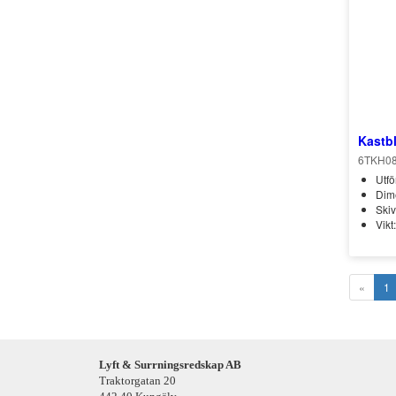
Kastb
6TKH0
Utf
Dime
Ski
Vikt
«
1
Lyft & Surrningsredskap AB
Traktorgatan 20