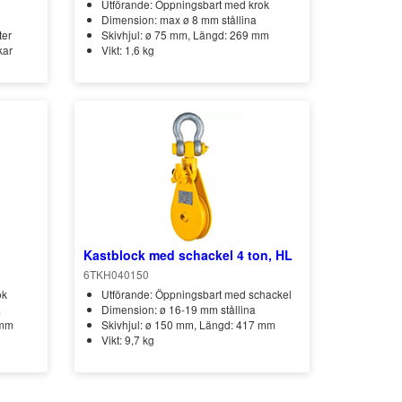
Utförande: Öppningsbart med krok
Dimension: max ø 8 mm stållina
ter
Skivhjul: ø 75 mm, Längd: 269 mm
kar
Vikt: 1,6 kg
Kastblock med schackel 4 ton, HL
6TKH040150
ok
Utförande: Öppningsbart med schackel
a
Dimension: ø 16-19 mm stållina
 mm
Skivhjul: ø 150 mm, Längd: 417 mm
Vikt: 9,7 kg