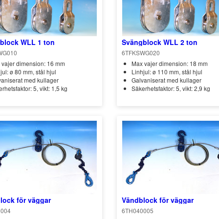
block WLL 1 ton
Svängblock WLL 2 ton
WG010
6TFKSWG020
 vajer dimension: 16 mm
Max vajer dimension: 18 mm
jul: ø 80 mm, stål hjul
Linhjul: ø 110 mm, stål hjul
aniserat med kullager
Galvaniserat med kullager
rhetsfaktor: 5, vikt: 1,5 kg
Säkerhetsfaktor: 5, vikt: 2,9 kg
lock för väggar
Vändblock för väggar
004
6TH040005