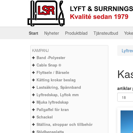
Start
Nyheter
Produktblad
Tjänsteutbud
Yok
Lyftr
KAMPANJ
Band -Polyester
Cable Snap ®
Kas
Flyttsele / Bärsele
Kätting krokar beslag
Lastsäkring, Spännband
artiklar
Lyftredskap, Lyftok mm
Mjuka lyftredskap
Pallgaffel för kran
Schackel
Stållina, stroppar och tillbehör
Stödbensplatta