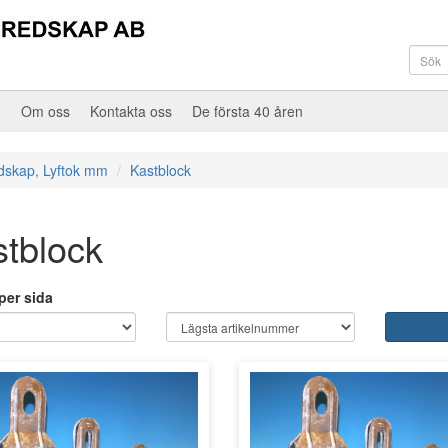
e
Om oss
Kontakta oss
De första 40 åren
edskap, Lyftok mm
Kastblock
tblock
 per sida