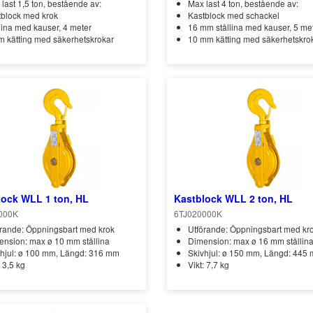
last 1,5 ton, bestående av:
Max last 4 ton, bestående av:
tblock med krok
Kastblock med schackel
lina med kauser, 4 meter
16 mm stållina med kauser, 5 me
 kätting med säkerhetskrokar
10 mm kätting med säkerhetskro
lock WLL 1 ton, HL
Kastblock WLL 2 ton, HL
000K
6TJ020000K
rande: Öppningsbart med krok
Utförande: Öppningsbart med kr
nsion: max ø 10 mm stållina
Dimension: max ø 16 mm stållin
vhjul: ø 100 mm, Längd: 316 mm
Skivhjul: ø 150 mm, Längd: 445
: 3,5 kg
Vikt: 7,7 kg