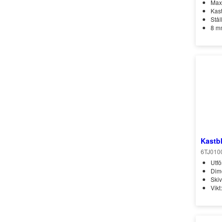
Max 
Kas
Stål
8 mm
Kastb
6TJ010
Utfö
Dime
Ski
Vikt