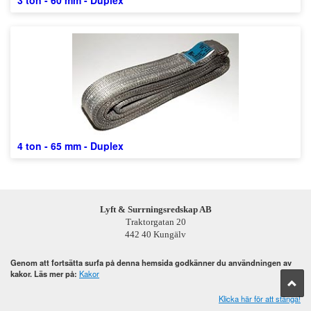
3 ton - 60 mm - Duplex
4 ton - 65 mm - Duplex
Lyft & Surrningsredskap AB
Traktorgatan 20
442 40 Kungälv
Telefon: 0303 - 24 66 50
Genom att fortsätta surfa på denna hemsida godkänner du användningen av
kakor. Läs mer på:
Kakor
E-post:
mail@lyfta.se
Klicka här för att stänga!