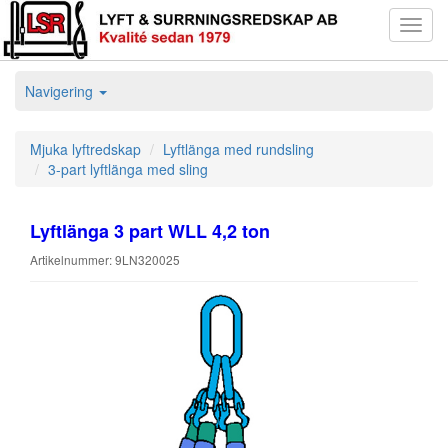
Toggl
navig
Navigering
Mjuka lyftredskap
Lyftlänga med rundsling
3-part lyftlänga med sling
Lyftlänga 3 part WLL 4,2 ton
Artikelnummer: 9LN320025