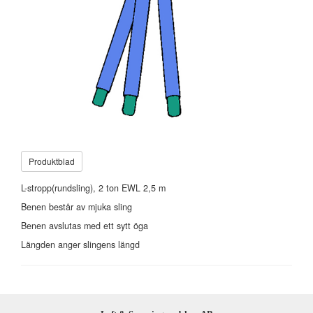
Produktblad
L-stropp(rundsling), 2 ton EWL 2,5 m
Benen består av mjuka sling
Benen avslutas med ett sytt öga
Längden anger slingens längd