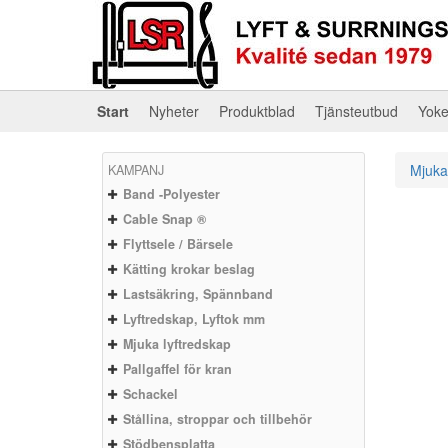
Start
Nyheter
Produktblad
Tjänsteutbud
Yok
Mjuka
KAMPANJ
Band -Polyester
Cable Snap ®
Flyttsele / Bärsele
Kätting krokar beslag
Lastsäkring, Spännband
Lyftredskap, Lyftok mm
Mjuka lyftredskap
Pallgaffel för kran
Schackel
Stållina, stroppar och tillbehör
Stödbensplatta